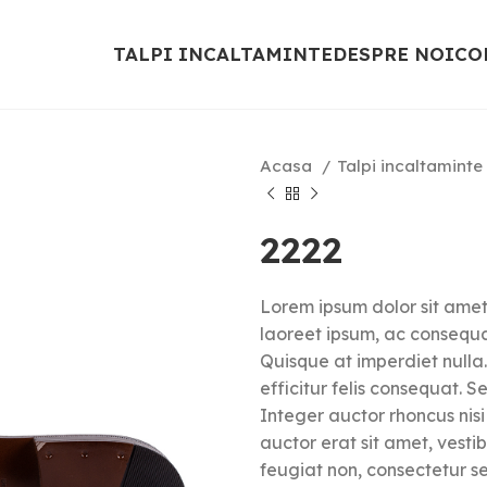
TALPI INCALTAMINTE
DESPRE NOI
CO
Acasa
Talpi incaltaminte
2222
Lorem ipsum dolor sit amet,
laoreet ipsum, ac consequa
Quisque at imperdiet nulla.
efficitur felis consequat. S
Integer auctor rhoncus ni
auctor erat sit amet, vest
feugiat non, consectetur s