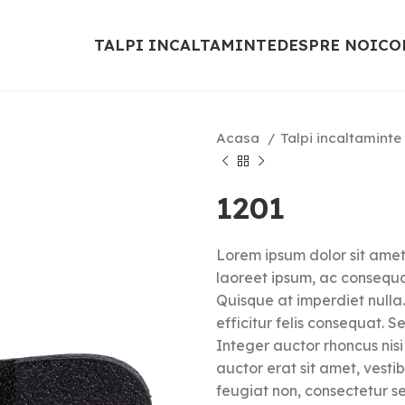
TALPI INCALTAMINTE
DESPRE NOI
CO
Acasa
Talpi incaltaminte
1201
Lorem ipsum dolor sit amet,
laoreet ipsum, ac consequa
Quisque at imperdiet nulla.
efficitur felis consequat. S
Integer auctor rhoncus ni
auctor erat sit amet, vest
feugiat non, consectetur s