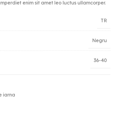
mperdiet enim sit amet leo luctus ullamcorper.
TR
Negru
36-40
e iarna